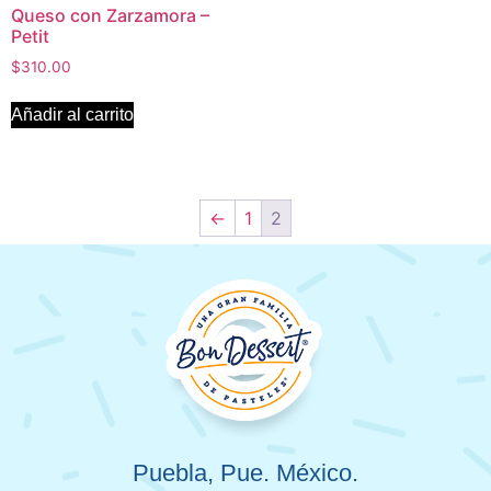
Queso con Zarzamora –
Petit
$
310.00
Añadir al carrito
←
1
2
Puebla, Pue. México.