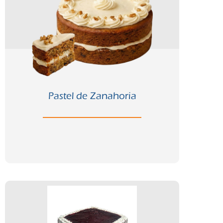
Comprar ahora
Chico
Pastel de Zanahoria
Ver ficha completa >